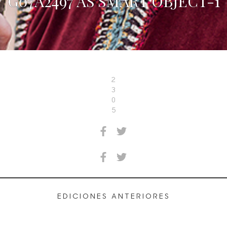
G07A2497 AS SMART OBJECT-1
2
3
0
5
EDICIONES ANTERIORES