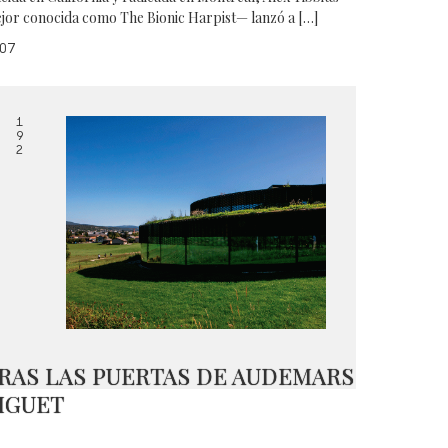
jor conocida como The Bionic Harpist— lanzó a […]
07
1
9
2
RAS LAS PUERTAS DE AUDEMARS
IGUET