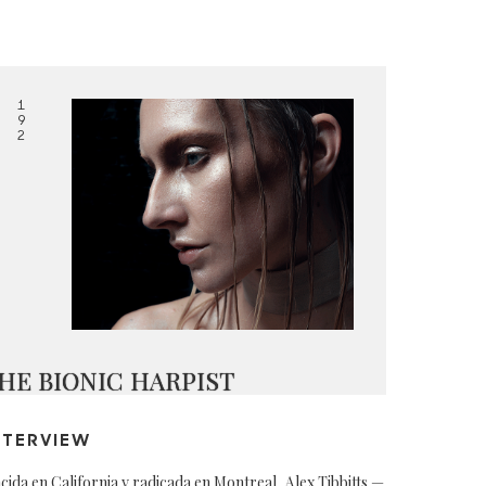
1
9
2
HE BIONIC HARPIST
NTERVIEW
cida en California y radicada en Montreal, Alex Tibbitts —