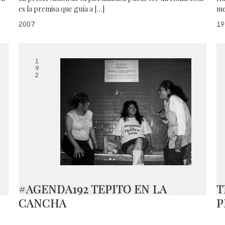
es la premisa que guía a […]
me
2007
19
1
9
2
#AGENDA192 TEPITO EN LA
T
CANCHA
P