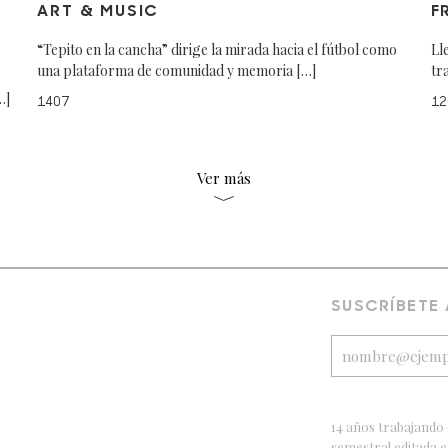
ART & MUSIC
F
“Tepito en la cancha” dirige la mirada hacia el fútbol como
Ll
una plataforma de comunidad y memoria […]
tr
…]
1407
12
Ver más
SUSCRÍBETE
14 años trabajando 
semestral editada 