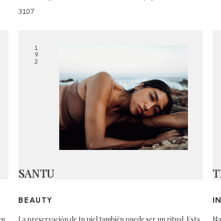
3107
1
9
2
SANTU
T
BEAUTY
I
en
La preservación de tu piel también puede ser un ritual. Esta
Na