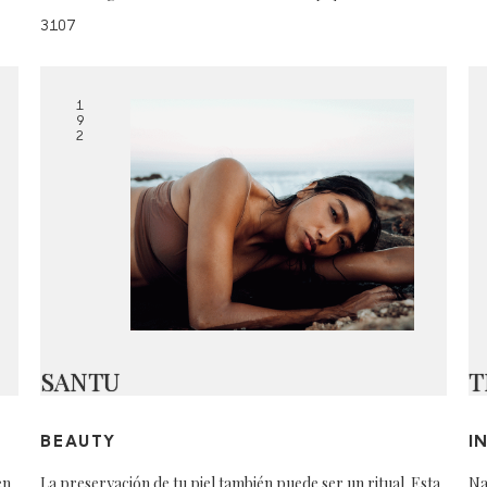
3107
1
9
2
SANTU
T
BEAUTY
I
en
La preservación de tu piel también puede ser un ritual. Esta
Na