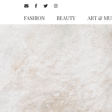
FASHION
BEAUTY
ART & MU