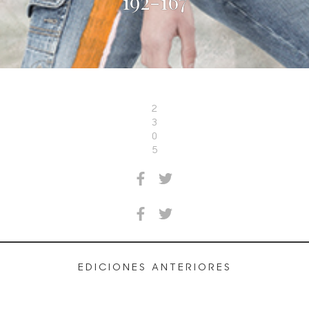
192-167
2
3
0
5
EDICIONES ANTERIORES