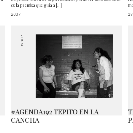
es la premisa que guía a […]
me
2007
19
1
9
2
#AGENDA192 TEPITO EN LA
T
CANCHA
P