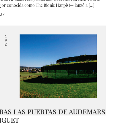
jor conocida como The Bionic Harpist— lanzó a […]
07
1
9
2
RAS LAS PUERTAS DE AUDEMARS
IGUET