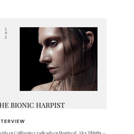
1
9
2
HE BIONIC HARPIST
NTERVIEW
cida en California y radicada en Montreal, Alex Tibbitts —