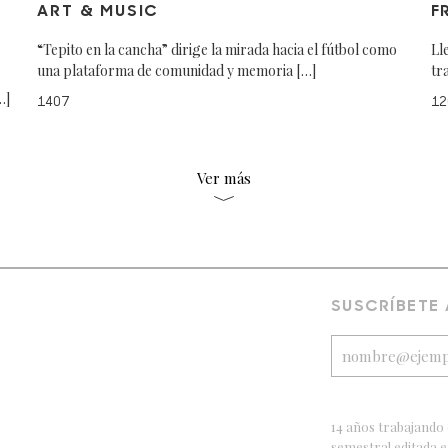
ART & MUSIC
F
“Tepito en la cancha” dirige la mirada hacia el fútbol como
Ll
una plataforma de comunidad y memoria […]
tr
…]
1407
12
Ver más
SUSCRÍBETE
14 años trabajando 
semestral editada 