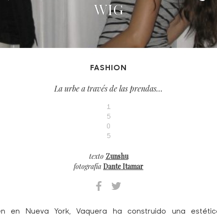
WIG
FASHION
La urbe a través de las prendas…
1
5
0
5
texto
Zunshu
fotografía
Dante Itamar
n en Nueva York, Vaquera ha construido una estéti