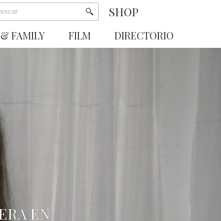
SHOP
 & FAMILY
FILM
DIRECTORIO
UERA EN