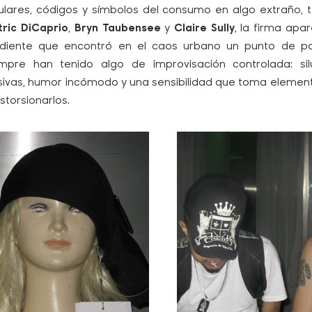
ulares, códigos y símbolos del consumo en algo extraño, t
tric DiCaprio
,
Bryn Taubensee
y
Claire Sully
, la firma apa
diente que encontró en el caos urbano un punto de par
empre han tenido algo de improvisación controlada: si
esivas, humor incómodo y una sensibilidad que toma elemen
istorsionarlos.
Vaquera NYC en WIG