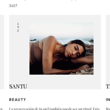
3107
1
9
2
SANTU
T
BEAUTY
I
en
La preservación de tu piel también puede ser un ritual. Esta
Na