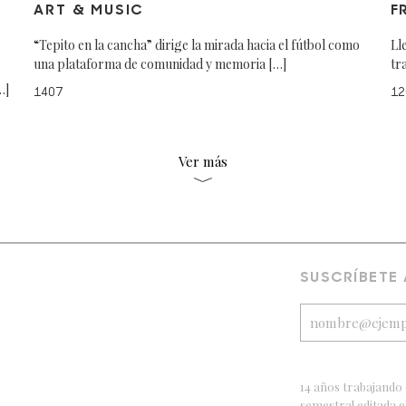
ART & MUSIC
F
“Tepito en la cancha” dirige la mirada hacia el fútbol como
Ll
una plataforma de comunidad y memoria […]
tr
…]
1407
12
Ver más
SUSCRÍBETE
14 años trabajando 
semestral editada 