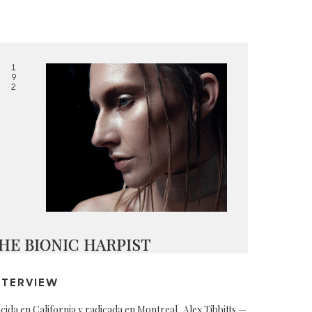
1
9
2
HE BIONIC HARPIST
NTERVIEW
cida en California y radicada en Montreal, Alex Tibbitts —