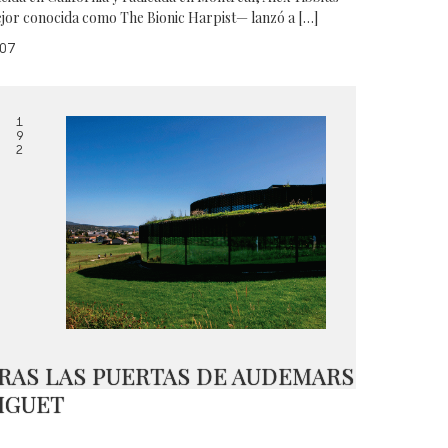
jor conocida como The Bionic Harpist— lanzó a […]
07
1
9
2
RAS LAS PUERTAS DE AUDEMARS
IGUET