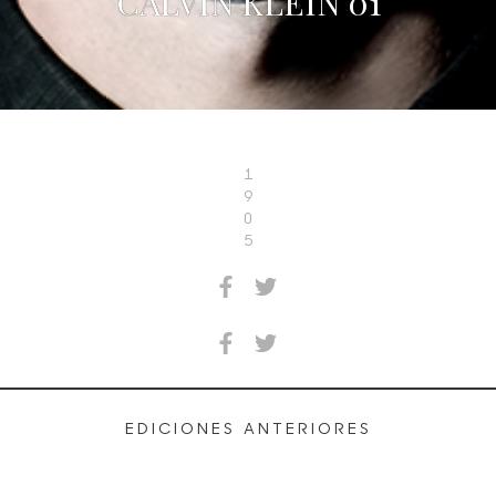
CALVIN KLEIN 01
1
9
0
5
EDICIONES ANTERIORES