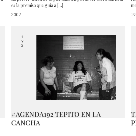
es la premisa que guía a […]
me
2007
19
1
9
2
#AGENDA192 TEPITO EN LA
T
CANCHA
P