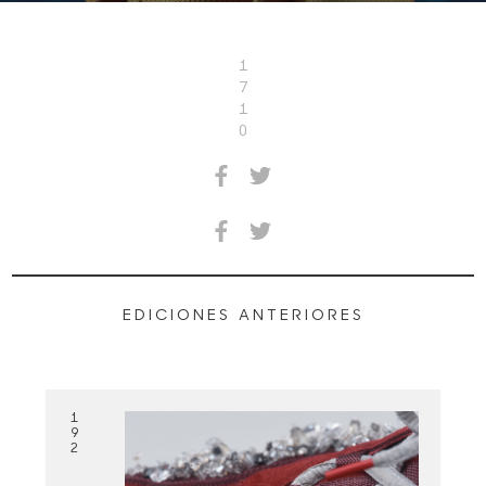
1
7
1
0
EDICIONES ANTERIORES
1
9
2