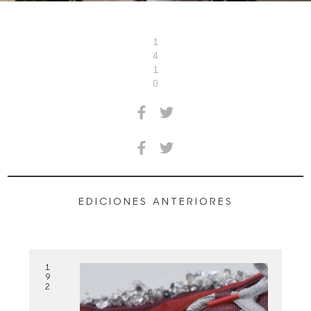
1
4
1
0
EDICIONES ANTERIORES
1
9
2