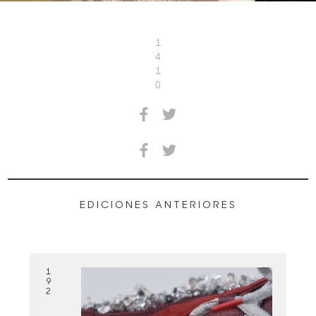
1
4
1
0
EDICIONES ANTERIORES
1
9
2