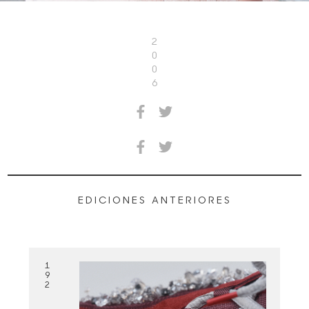
2
0
0
6
EDICIONES ANTERIORES
1
9
2