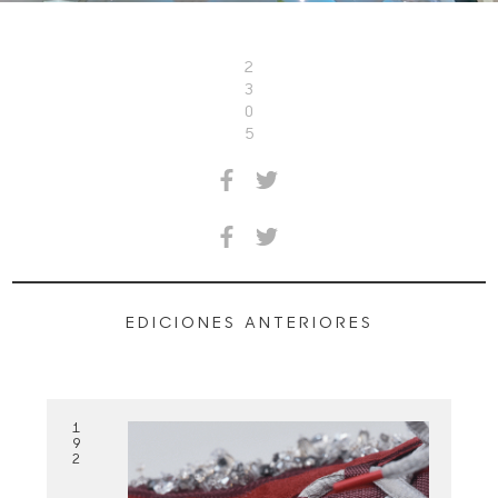
2
3
0
5
EDICIONES ANTERIORES
1
9
2