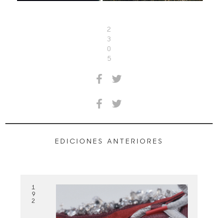
2
3
0
5
EDICIONES ANTERIORES
1
9
2