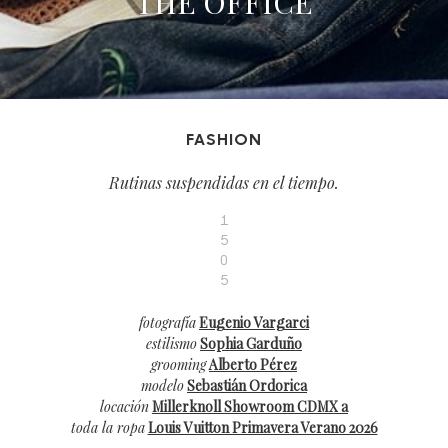
THE OFFICE
FASHION
Rutinas suspendidas en el tiempo.
1
5
0
5
fotografía
Eugenio Vargarci
estilismo
Sophia Garduño
grooming
Alberto Pérez
modelo
Sebastián Ordorica
locación
Millerknoll Showroom CDMX a
toda la ropa
Louis Vuitton Primavera Verano 2026