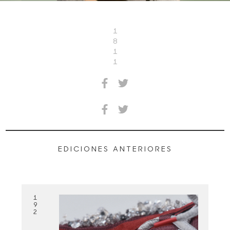
1
8
1
1
EDICIONES ANTERIORES
1
9
2