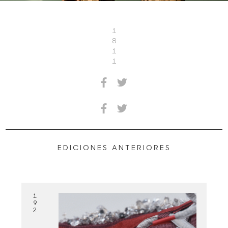
1
8
1
1
EDICIONES ANTERIORES
1
9
2